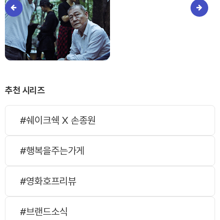
추천 시리즈
#쉐이크쉑 X 손종원
#행복을주는가게
#영화호프리뷰
#브랜드소식