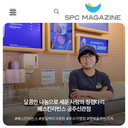
검
색
달콤한 나눔으로 세운 사랑의 징검다리
배스킨라빈스 공주신관점
#배스킨라빈스 #생일케이크후원 #우수가맹점 #행복을주는가게