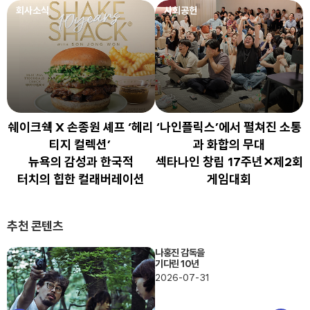
회사소식
사회공헌
쉐이크쉑 X 손종원 셰프 ‘헤리
‘나인플릭스’에서 펼쳐진 소통
티지 컬렉션’
과 화합의 무대
뉴욕의 감성과 한국적
섹타나인 창립 17주년✕제2회
터치의 힙한 컬래버레이션
게임대회
추천 콘텐츠
나홍진 감독을
기다린 10년
2026-07-31