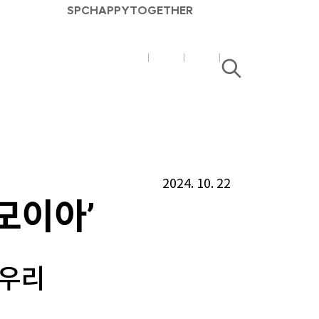
SPC
HAPPY
TOGETHER
SPC
SPC
검
매
매
색
거
거
진
진
유
블
튜
로
2024. 10. 22
브
그
모이아’
 우리