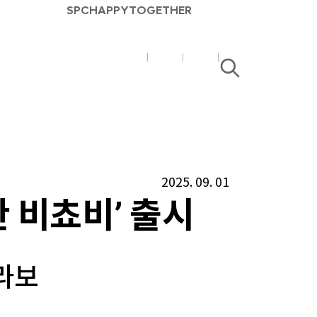
SPC
HAPPY
TOGETHER
SPC
SPC
검
매
매
색
거
거
진
진
유
블
튜
로
2025. 09. 01
브
그
 비쵸비’ 출시
콜라보