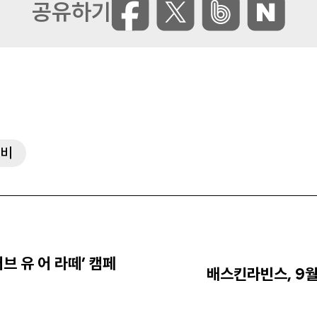
비
러브 유 어 라떼’ 캠페
배스킨라빈스, 9월
Next
post: