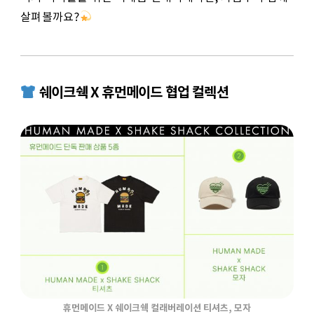
살펴볼까요?
쉐이크쉑 X 휴먼메이드 협업 컬렉션
휴먼메이드 X 쉐이크쉑 컬래버레이션 티셔츠, 모자