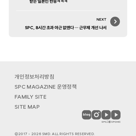
받은 일본인 반응ㅋㅋㅋ
NEXT
Next
SPC, 8시간 초과 야근 없앤다 … 근무제 개선 나서
post:
개인정보처리방침
SPC MAGAZINE 운영정책
FAMILY SITE
SITE MAP
SPC
SPC
SPC
SPC
MAGAZINE
MAGAZINE
MAGAZINE
MAGAZINE
SPC그룹
SPCHIC
블
인
유
유
로
스
튜
튜
©2017 - 2026 SMD. ALL RIGHTS RESERVED.
그
타
브
브