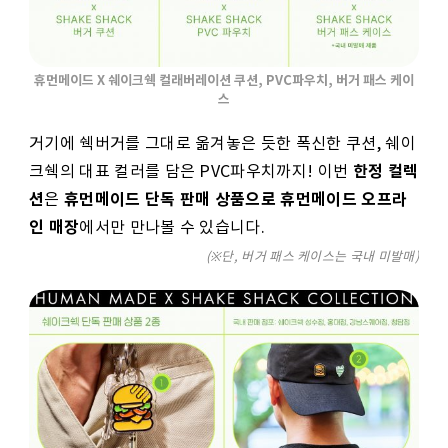
휴먼메이드 X 쉐이크쉑 컬래버레이션 쿠션, PVC파우치, 버거 패스 케이
스
거기에 쉑버거를 그대로 옮겨놓은 듯한 폭신한 쿠션, 쉐이
한정 컬렉
크쉑의 대표 컬러를 담은 PVC파우치까지! 이번
션
휴먼메이드 단독 판매 상품으로 휴먼메이드 오프라
은
인 매장
에서만 만나볼 수 있습니다.
(※단, 버거 패스 케이스는 국내 미발매)