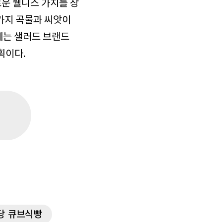
운 웰니스 가치를 창
1가지 곡물과 씨앗이
기에는 샐러드 브랜드
획이다.
당 큐브식빵