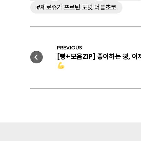
제로슈가 프로틴 도넛 더블초코
Post
navigation
PREVIOUS
[빵+모음ZIP] 좋아하는 빵, 이
Previous
post: