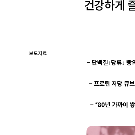
건강하게 즐
보도자료
– 단백질↑당류↓ 빵
– 프로틴 저당 큐
– “80년 가까이