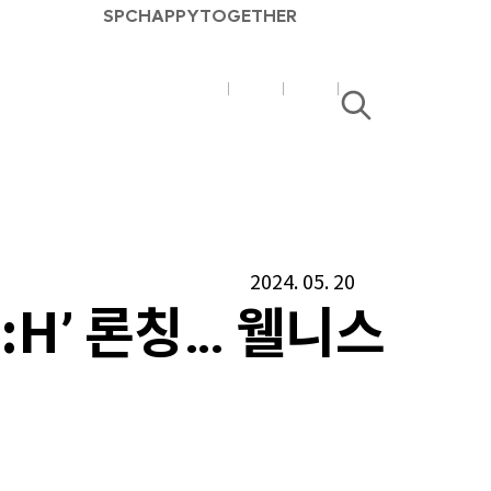
SPC
HAPPY
TOGETHER
SPC
SPC
검
매
매
색
거
거
진
진
유
블
튜
로
2024. 05. 20
브
그
:H’ 론칭… 웰니스