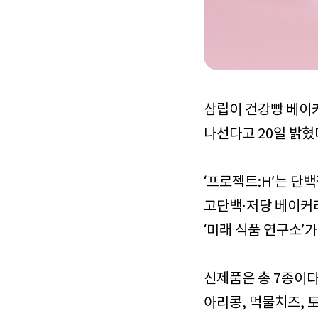
삼립이 건강빵 베이커
나선다고 20일 밝혔
‘프로젝트:H’는 단
고단백∙저당 베이커리
‘미래 식품 연구소’
신제품은 총 7종이다
아리콩, 먹물치즈, 