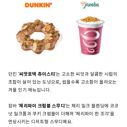
씨앗호떡 츄이스티
던킨 ‘
’는 고소한 씨앗과 달콤한 시럽의
조합이 살아 있는 도넛으로, 씹을수록 고소함이 올라오는
겨울 인기 메뉴입니다.
체리파이 크럼블 스무디
잠바 ‘
’는 체리 밀크 블렌딩에 코코
넛 밀크폼과 쿠키 크럼블이 더해져 ‘체리파이 한 조각’을
연상시키는 디저트형 스무디예요.