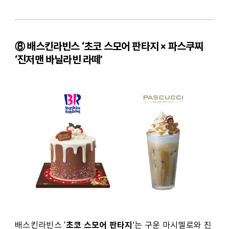
⑧ 배스킨라빈스 ‘초코 스모어 판타지 × 파스쿠찌
‘진저맨 바닐라빈 라떼’
초코 스모어 판타지
배스킨라빈스 ‘
’는 구운 마시멜로와 진