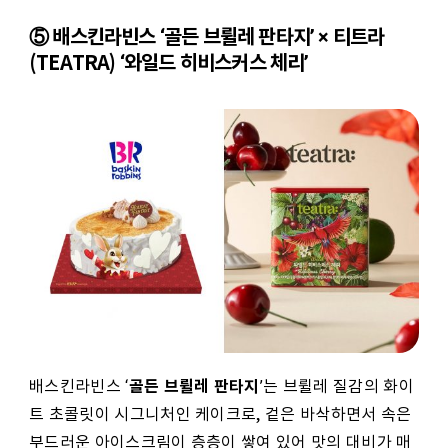
⑤ 배스킨라빈스 ‘골든 브륄레 판타지’ × 티트라
(TEATRA) ‘와일드 히비스커스 체리’
골든 브륄레 판타지
배스킨라빈스 ‘
’는 브륄레 질감의 화이
트 초콜릿이 시그니처인 케이크로, 겉은 바삭하면서 속은
부드러운 아이스크림이 층층이 쌓여 있어 맛의 대비가 매