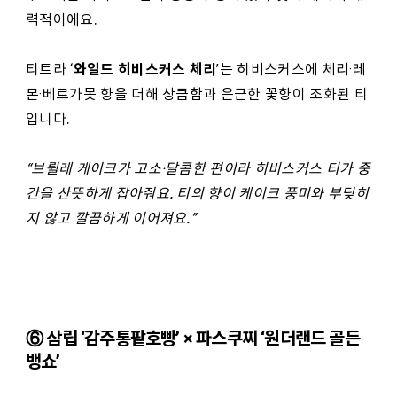
력적이에요.
와일드 히비스커스 체리
티트라 ‘
’는 히비스커스에 체리·레
몬·베르가못 향을 더해 상큼함과 은근한 꽃향이 조화된 티
입니다.
“
브륄레 케이크가 고소·달콤한 편이라 히비스커스 티가 중
간을 산뜻하게 잡아줘요. 티의 향이 케이크 풍미와 부딪히
지 않고 깔끔하게 이어져요.”
⑥ 삼립 ‘감주통팥호빵’ × 파스쿠찌 ‘원더랜드 골든
뱅쇼’