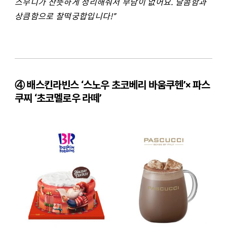
스무디가 산뜻하게 정리해줘서 부담이 없어요. 달콤함과
상큼함으로 찰떡궁합입니다!”
④ 배스킨라빈스 ‘스노우 초코베리 바움쿠헨’
×
파스
쿠찌 ‘초코멜로우 라떼’