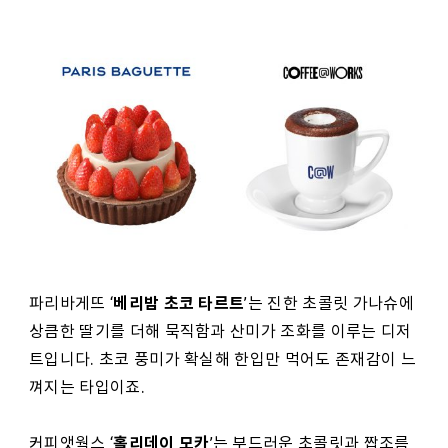
베리밤 초코 타르트
파리바게뜨 ‘
’는 진한 초콜릿 가나슈에
상큼한 딸기를 더해 묵직함과 산미가 조화를 이루는 디저
트입니다. 초코 풍미가 확실해 한입만 먹어도 존재감이 느
껴지는 타입이죠.
홀리데이 모카
커피앳웍스 ‘
’는 부드러운 초콜릿과 짭조름