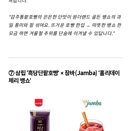
껴집니다.
“
감주통팥호빵의 은은한 단맛이 원더랜드 골든 뱅쇼의 과
일 풍미와 잘 섞여요. 뜨거운 호빵 한입 → 따뜻한 뱅쇼 한
모금 하면 겨울철 추위를 단숨에 이겨낼 수 있답니다.”
⑦ 삼립 ‘흑당단팥호빵’ × 잠바(Jamba) ‘홀리데이
체리 뱅쇼’