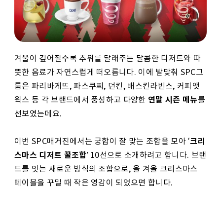
겨울이 깊어질수록 추위를 달래주는 달콤한 디저트와 따
뜻한 음료가 자연스럽게 떠오릅니다. 이에 발맞춰 SPC그
룹은 파리바게뜨, 파스쿠찌, 던킨, 배스킨라빈스, 커피앳
연말 시즌 메뉴
웍스 등 각 브랜드에서 풍성하고 다양한
를
선보였는데요.
크리
이번 SPC매거진에서는 궁합이 잘 맞는 조합을 모아 ‘
스마스 디저트 꿀조합
’ 10선으로 소개하려고 합니다. 브랜
드를 잇는 새로운 방식의 조합으로, 올 겨울 크리스마스
테이블을 꾸밀 때 작은 영감이 되었으면 합니다.