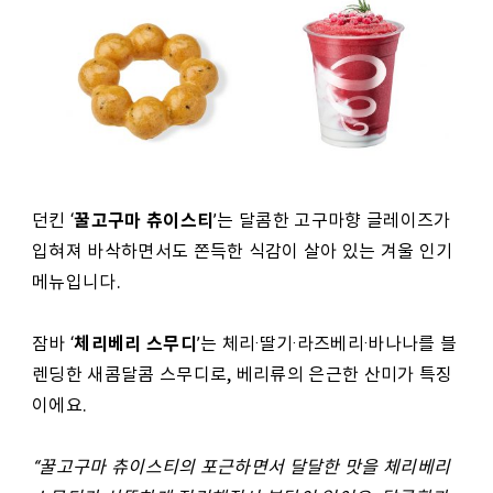
꿀고구마 츄이스티
던킨 ‘
’는 달콤한 고구마향 글레이즈가
입혀져 바삭하면서도 쫀득한 식감이 살아 있는 겨울 인기
메뉴입니다.
체리베리 스무디
잠바 ‘
’는 체리·딸기·라즈베리·바나나를 블
렌딩한 새콤달콤 스무디로, 베리류의 은근한 산미가 특징
이에요.
“
꿀고구마 츄이스티의 포근하면서 달달한 맛을 체리베리