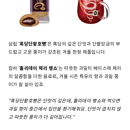
흑당단팥호빵
삼립 ‘
’은 흑당의 깊은 단맛과 단팥앙금의 부
드럽고 고운 풍미가 강조된 겨울 한정 제품입니다.
홀리데이 체리 뱅쇼
잠바 ‘
’는 따뜻한 과일티 베이스에 체리
의 달콤함을 더한 음료로, 겨울 시즌 특유의 향과 과일 풍
미가 잘 살아 있죠.
“
흑당단팥호빵은 단맛이 깊은데, 홀리데이 뱅쇼와 먹으면
과일 향이 중간에서 입안을 환기해줘요. 단맛이 겹치지 않
고 따뜻한 풍미가 더 깊어집니다.”