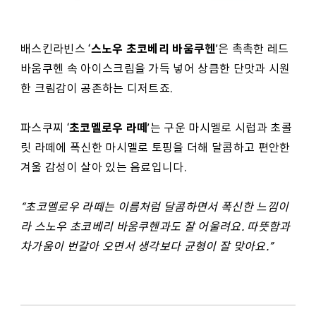
스노우 초코베리 바움쿠헨
배스킨라빈스 ‘
’은 촉촉한 레드
바움쿠헨 속 아이스크림을 가득 넣어 상큼한 단맛과 시원
한 크림감이 공존하는 디저트죠.
초코멜로우 라떼
파스쿠찌 ‘
’는 구운 마시멜로 시럽과 초콜
릿 라떼에 폭신한 마시멜로 토핑을 더해 달콤하고 편안한
겨울 감성이 살아 있는 음료입니다.
“
초코멜로우 라떼는 이름처럼 달콤하면서 폭신한 느낌이
라 스노우 초코베리 바움쿠헨과도 잘 어울려요. 따뜻함과
차가움이 번갈아 오면서 생각보다 균형이 잘 맞아요.”