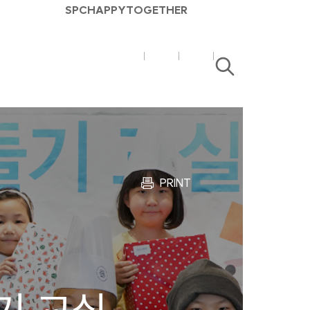
SPC
HAPPY
TOGETHER
SPC
SPC
검
매
매
색
거
거
진
진
유
블
튜
로
브
그
PRINT