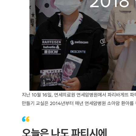
201
지난 10월 16일, 연세의료원 연세암병원에서 파리바게뜨 파
만들기 교실은 2014년부터 매년 연세암병원 소아암 환아를 
오늘은 나도 파티시에