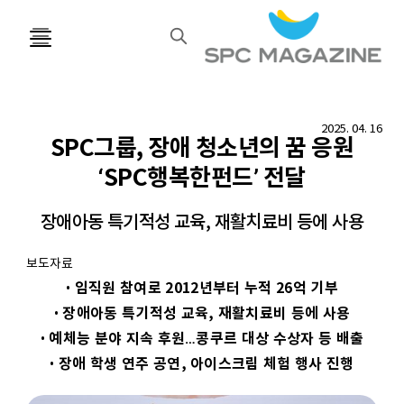
검
색
2025. 04. 16
SPC그룹, 장애 청소년의 꿈 응원
‘SPC행복한펀드’ 전달
장애아동 특기적성 교육, 재활치료비 등에 사용
보도자료
임직원
참여로
2012
년부터
누적
26
억
기부
•
장애아동
특기적성
교육
,
재활치료비
등에
사용
•
예체능
분야
지속
후원
…
콩쿠르
대상
수상자
등
배출
•
장애
학생
연주
공연
,
아이스크림
체험
행사
진행
•