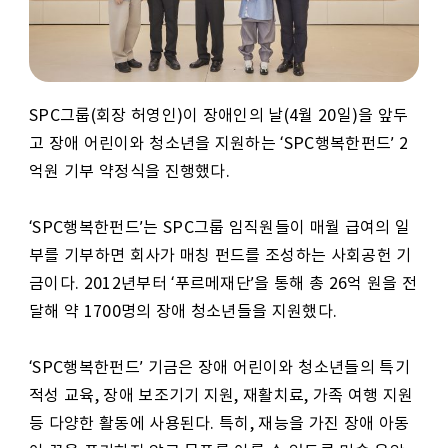
SPC
그룹
(
회장 허영인
)
이 장애인의 날
(4
월
20
일
)
을 앞두
고 장애 어린이와 청소년을 지원하는
‘SPC
행복한펀드
’ 2
억원 기부 약정식을 진행했다
.
‘
SPC
행복한펀드
’
는
SPC
그룹 임직원들이 매월 급여의 일
부를 기부하면 회사가 매칭 펀드를 조성하는 사회공헌 기
금이다
. 2012
년부터
‘
푸르메재단
’
을 통해 총
26
억 원을 전
달해 약
1700
명의 장애 청소년들을 지원했다
.
‘
SPC
행복한펀드
’
기금은 장애 어린이와 청소년들의 특기
적성 교육
,
장애 보조기기 지원
,
재활치료
,
가족 여행 지원
등 다양한 활동에 사용된다
.
특히
,
재능을 가진 장애 아동