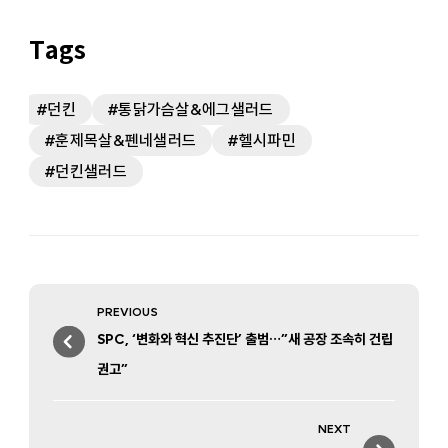
던킨
통닭가슴살&에그샐러드
훈제목살&펜네샐러드
헬시파민
던킨샐러드
Post
PREVIOUS
navigation
Previous
SPC, ‘변화와 혁신 추진단’ 출범…”새 공장 조속히 건립
post:
권고”
NEXT