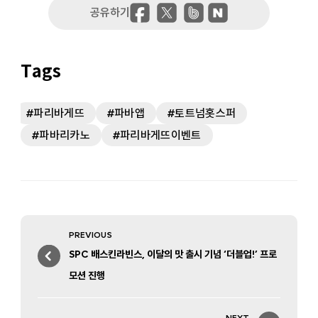
파리바게뜨
파바앱
토트넘홋스퍼
파바리카노
파리바게뜨이벤트
Post
PREVIOUS
navigation
Previous
SPC 배스킨라빈스, 이달의 맛 출시 기념 ‘더블업!’ 프로
post:
모션 진행
NEXT