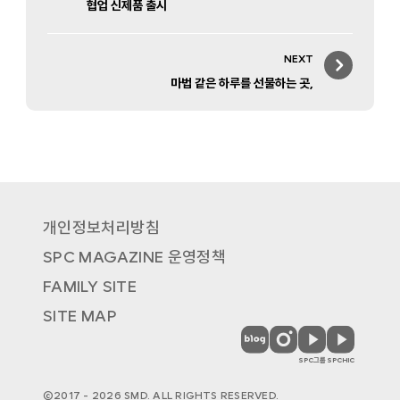
협업 신제품 출시
NEXT
Next
마법 같은 하루를 선물하는 곳,
post:
개인정보처리방침
SPC MAGAZINE 운영정책
FAMILY SITE
SITE MAP
SPC
SPC
SPC
SPC
MAGAZINE
MAGAZINE
MAGAZINE
MAGAZINE
SPC그룹
SPCHIC
블
인
유
유
로
스
튜
튜
©2017 - 2026 SMD. ALL RIGHTS RESERVED.