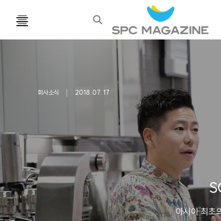
검
색
회사소식
2018. 07. 17
S
아시아 최초의