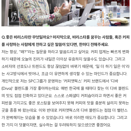
Q.좋은 바리스타란 무엇일까요? 마지막으로, 바리스타를 꿈꾸는 사람들, 혹은 커피
를 사랑하는 사람에게 전하고 싶은 말씀이 있다면, 한마디 전해주세요.
저는 항상, “왜?”라는 질문을 하라고 말씀드리고 싶어요. 커피 업계는 빠르게 변화
하기 때문에 오늘의 진리가 내일은 더이상 유효하지 않을수도 있습니다. 그리고
소비자의 선호도나 트렌드도 항상 끊임없이 바뀌기 때문에, ‘일 더 하기 일은 이’라
는 사고방식에서 벗어나, 조금 더 유연하게 생각할 수 있는 마인드가 중요합니다.
개인적으로 저는 SPC그룹가 운영하는 ‘커피앳웍스’ 커피 브랜드에서 ‘디바
(Diva)’ 블렌드를 가장 좋아하는데요. 매번 한국에 올 때마다 찾는 이 디바 블렌드
의 맛도 점점 진화하고 있더군요. 스스로 스페셜티 커피숍이라고 하면서 좋은 커
피빈을 가지고도 좋은 로스팅을 보여주지 못해 커피의 맛을 충분히 살리지 못하는
곳을 종종 봐 왔는데요. 이와 반대로 커피앳웍스의 디바 블렌드는 점점 더 밸런스
가 완벽해지는 모습을 볼 수 있었습니다. 바로 이러한 태도가 중요합니다. 그리고
한 가지 더 덧붙이자면, 실수하는 걸 두려워하지 않으셨으면 좋겠어요.