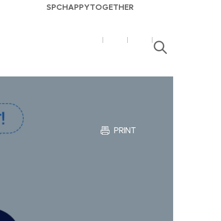
SPC
HAPPY
TOGETHER
SPC
SPC
검
매
매
색
거
거
진
진
유
블
튜
로
브
그
PRINT