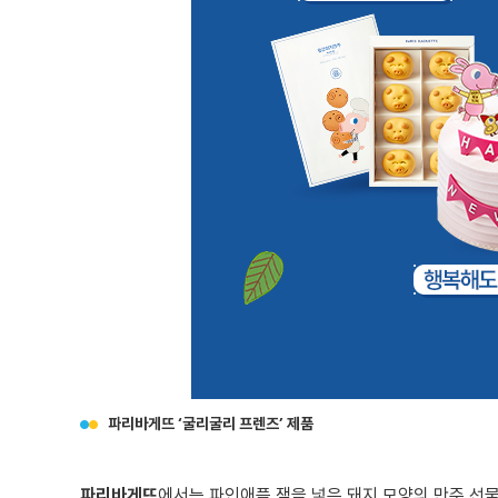
파리바게뜨 ‘굴리굴리 프렌즈’ 제품
파리바게뜨
에서는 파인애플 잼을 넣은 돼지 모양의 만주 선