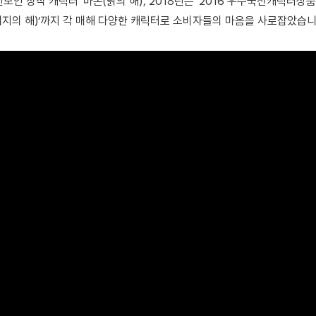
선보인 창작 캐릭터 ‘마몬(닭의 해)’, 2018년은 ‘2016 우수국산캐릭
즈(돼지의 해)’까지 각 매해 다양한 캐릭터로 소비자들의 마음을 사로잡았습니