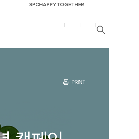
SPC
HAPPY
TOGETHER
SPC
SPC
검
매
매
색
거
거
진
진
유
블
튜
로
브
그
PRINT