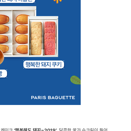
년 케이크
‘행복해도 돼지~2019’
, 달콤한 꿀과 슈크림이 들어