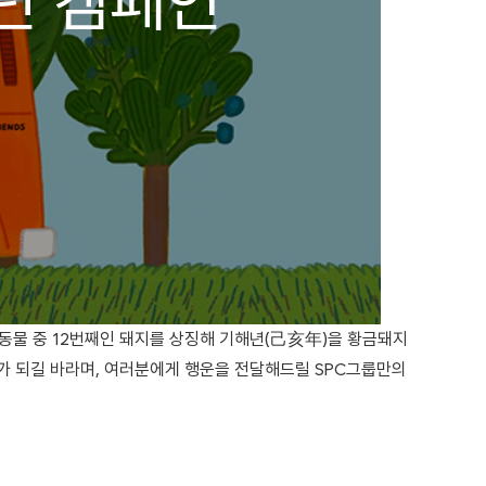
신년 캠페인
지 동물 중 12번째인 돼지를 상징해 기해년(己亥年)을 황금돼지
해가 되길 바라며, 여러분에게 행운을 전달해드릴 SPC그룹만의