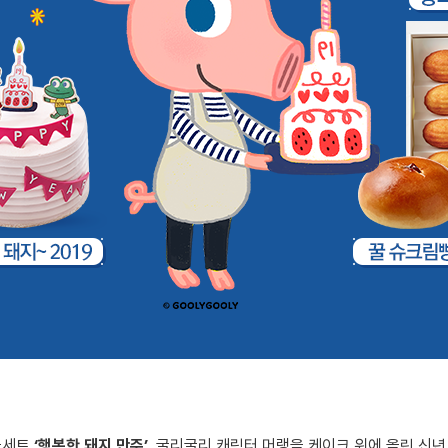
물세트
‘행복한 돼지 만주’
, 굴리굴리 캐릭터 머랭을 케이크 위에 올린 신