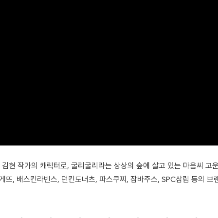
 김현 작가의 캐릭터로, 굴리굴리라는 상상의 숲에 살고 있는 마음씨 고
뜨, 배스킨라빈스, 던킨도너츠, 파스쿠찌, 잠바주스, SPC삼립 등의 브