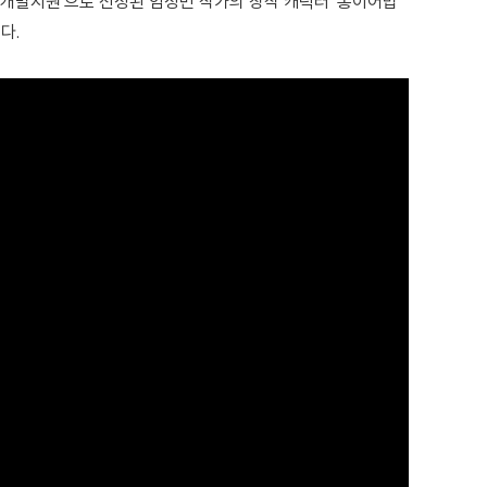
터상품개발지원’으로 선정된 임정민 작가의 창작 캐릭터 ‘롱이어밥
다.