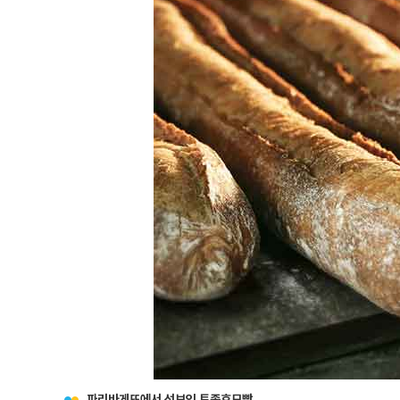
파리바게뜨에서 선보인 토종효모빵