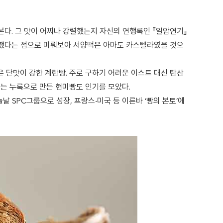
본다. 그 맛이 어찌나 강렬했는지 자신의 연행록인 『일암연기』
고 했다는 점으로 미뤄보아 서양떡은 아마도 카스텔라였을 것으
은 단맛이 강한 계란빵. 주로 구하기 어려운 이스트 대신 탄산
쓰는 누룩으로 만든 현미빵도 인기를 모았다.
날 SPC그룹으로 성장, 프랑스‧미국 등 이른바 ‘빵의 본토’에