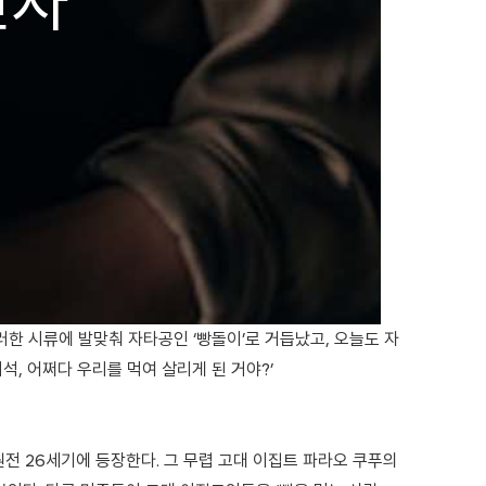
반자’
러한 시류에 발맞춰 자타공인 ‘빵돌이’로 거듭났고, 오늘도 자
석, 어쩌다 우리를 먹여 살리게 된 거야?’
원전 26세기에 등장한다. 그 무렵 고대 이집트 파라오 쿠푸의