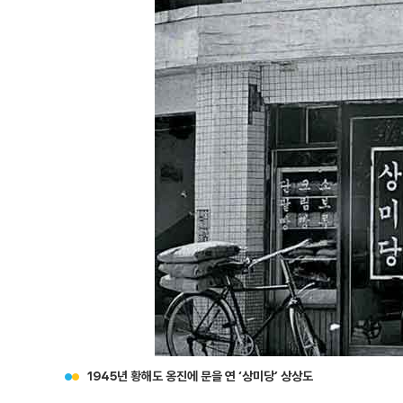
1945년 황해도 옹진에 문을 연 ‘상미당’ 상상도