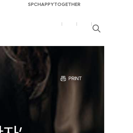
SPC
HAPPY
TOGETHER
SPC
SPC
검
매
매
색
거
거
진
진
유
블
튜
로
브
그
PRINT