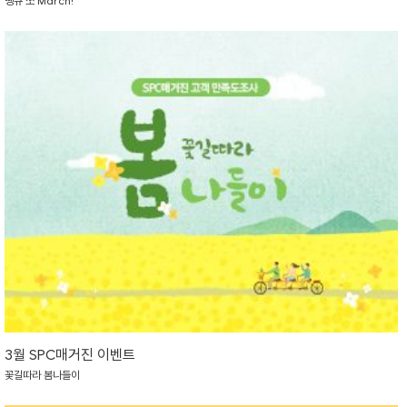
땡큐 쏘 March!
3월 SPC매거진 이벤트
꽃길따라 봄나들이